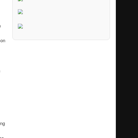
n
son
n
ung
as