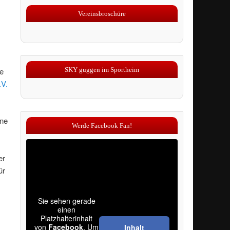
Vereinsbroschüre
SKY guggen im Sportheim
ie
.V.
ine
Werde Facebook Fan!
er
ür
Sie sehen gerade
einen
Platzhalterinhalt
von
Facebook
. Um
Inhalt