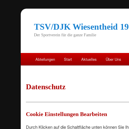
TSV/DJK Wiesentheid 190
Der Sportverein für die ganze Familie
Hauptmenü
Abteilungen
Start
Aktuelles
Über Uns
Zum
primären
Datenschutz
Inhalt
springen
Cookie Einstellungen Bearbeiten
Durch Klicken auf die Schaltfläche unten können Sie 