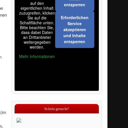
auf den
entsperren
he
eigentlichen Inhalt
zuzugreifen, klicken
enen
Erforderlichen
Sie auf die
Schaltfläche unten.
Service
Bitte beachten Sie,
akzeptieren
dass dabei Daten
und Inhalte
an Drittanbieter
entsperren
weitergegeben
werden.
Mehr Informationen
n
Schiris gesucht!
 (im
n,