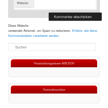
Website
Diese Website
verwendet Akismet, um Spam zu reduzieren.
Erfahre, wie deine
Kommentardaten verarbeitet werden.
S
u
c
h
Veranstaltungsräume MIETEN!
e
n
Vereinsbroschüre