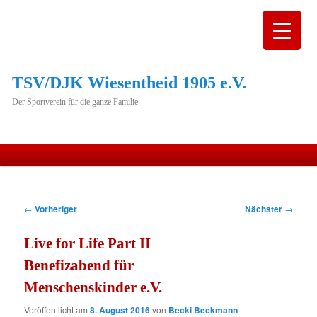
TSV/DJK Wiesentheid 1905 e.V.
Der Sportverein für die ganze Familie
Hauptmenü
Zum
primären
Beitragsnavigation
←
Vorheriger
Nächster
→
Inhalt
Live for Life Part II
springen
Benefizabend für
Menschenskinder e.V.
Veröffentlicht am
8. August 2016
von
Becki Beckmann