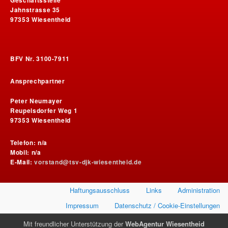
Jahnstrasse 35
97353 Wiesentheid
BFV Nr. 3100-7911
Ansprechpartner
Peter Neumayer
Reupelsdorfer Weg 1
97353 Wiesentheid
Telefon: n/a
Mobil: n/a
E-Mail:
vorstand@tsv-djk-wiesentheid.de
Haftungsausschluss
Links
Administration
Impressum
Datenschutz / Cookie-Einstellungen
Mit freundlicher Unterstützung der
WebAgentur Wiesentheid