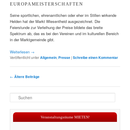
EUROPAMEISTERSCHAFTEN
Seine sportlichen, ehrenamtlichen oder eher im Stillen wirkende
Helden hat der Markt Wiesentheid ausgezeichnet. Die
Feierstunde zur Verleihung der Preise bildete das breite
Spektrum ab, das es bei den Vereinen und im kulturellen Bereich
in der Marktgemeinde gibt.
Weiterlesen
→
Veröffentlicht unter
Allgemein
,
Presse
|
Schreibe einen Kommentar
Beitragsnavigation
←
Ältere Beiträge
S
u
c
h
Veranstaltungsräume MIETEN!
e
n