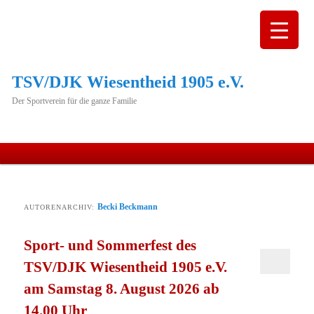
TSV/DJK Wiesentheid 1905 e.V.
Der Sportverein für die ganze Familie
Hauptmenü
Zum
Zum
primären
sekundären
Becki Beckmann
AUTORENARCHIV:
Inhalt
Inhalt
Sport- und Sommerfest des
springen
springen
TSV/DJK Wiesentheid 1905 e.V.
am Samstag 8. August 2026 ab
14.00 Uhr