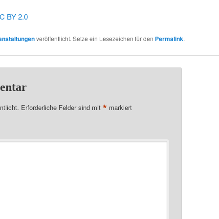
C BY 2.0
anstaltungen
veröffentlicht. Setze ein Lesezeichen für den
Permalink
.
entar
*
tlicht.
Erforderliche Felder sind mit
markiert