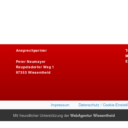
Ansprechpartner
T
M
E
Peter Neumayer
Reupelsdorfer Weg 1
97353 Wiesentheid
Impressum
Datenschutz / Cookie-Einstel
Mit freundlicher Unterstützung der
WebAgentur Wiesentheid