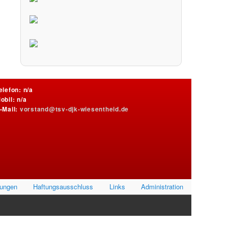
elefon: n/a
obil: n/a
-Mail:
vorstand@tsv-djk-wiesentheid.de
lungen
Haftungsausschluss
Links
Administration